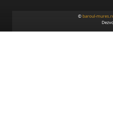
©
baroul-mures.r
Dezvo