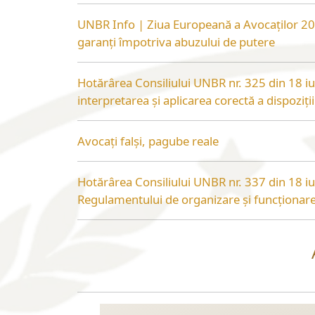
UNBR Info | Ziua Europeană a Avocaților 2026 
garanți împotriva abuzului de putere
Hotărârea Consiliului UNBR nr. 325 din 18 iu
interpretarea și aplicarea corectă a dispoziții
adoptat prin Hotărârea Consiliului U.N.B.R. 
ulterioare
Avocați falși, pagube reale
Hotărârea Consiliului UNBR nr. 337 din 18 i
Regulamentului de organizare și funcționare a
Registrul național de evidență a persoanelor
(D.G.E.P.)