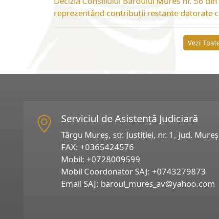
Decizia Consiliului Baroului Mures nr. 56 din
reprezentând contribuții restante datorate c
Vezi Toate
Serviciul de Asistență Judiciară
Târgu Mureș, str. Justiției, nr. 1, jud. Mureș
FAX:
+0365424576
Mobil:
+0728009599
Mobil Coordonator SAJ:
+0743279873
Email SAJ:
baroul_mures_av@yahoo.com